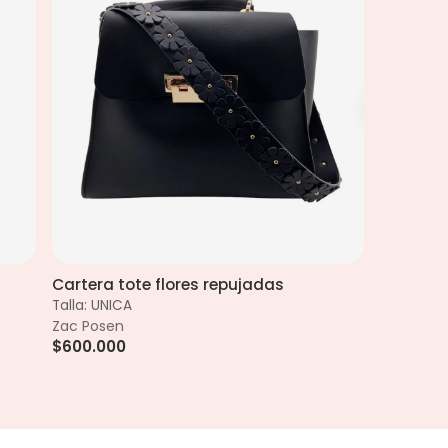
Cartera tote flores repujadas
Bolso c
Vista rápida
Talla: UNICA
Talla: UNI
Zac Posen
No Brand
$600.000
$40.000