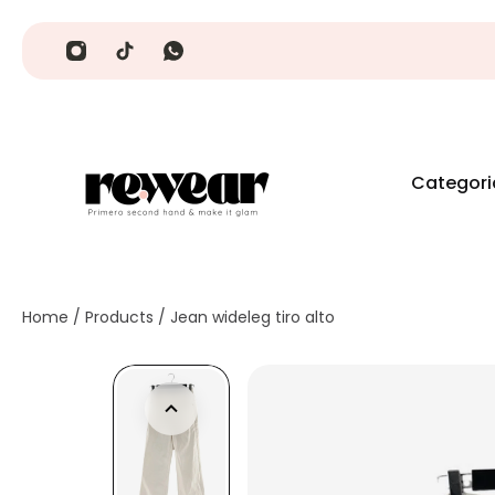
Categori
Home
/
Products
/
Jean wideleg tiro alto