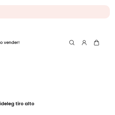
ALWAYS ON SALE!
o vender!
deleg tiro alto