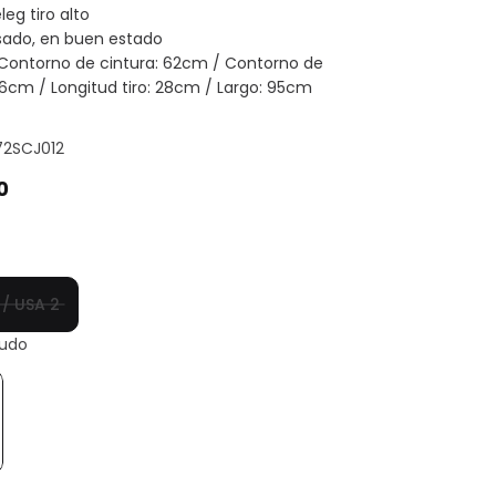
leg tiro alto
sado, en buen estado
Contorno de cintura: 62cm / Contorno de
6cm / Longitud tiro: 28cm / Largo: 95cm
72SCJ012
0
 / USA 2
udo